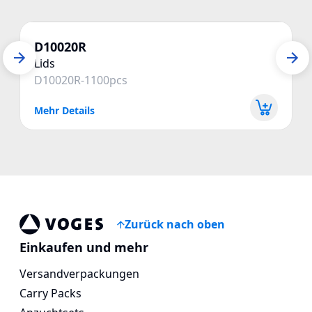
D10020R
Lids
D10020R-1100pcs
Mehr Details
Zurück nach oben
Voges Online Store
Einkaufen und mehr
Versandverpackungen
Carry Packs