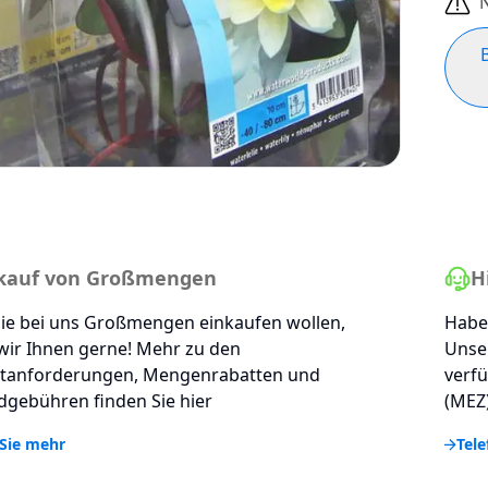
N
kauf von Großmengen
H
ie bei uns Großmengen einkaufen wollen,
Haben
wir Ihnen gerne! Mehr zu den
Unse
tanforderungen, Mengenrabatten und
verfü
gebühren finden Sie hier
(MEZ)
Sie mehr
Tele