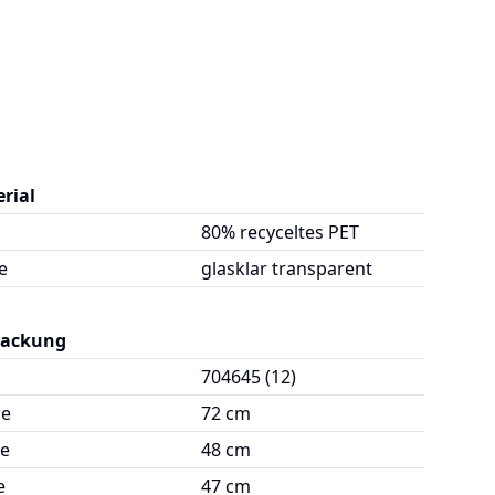
rial
80% recyceltes PET
e
glasklar transparent
packung
704645 (12)
ge
72 cm
te
48 cm
e
47 cm