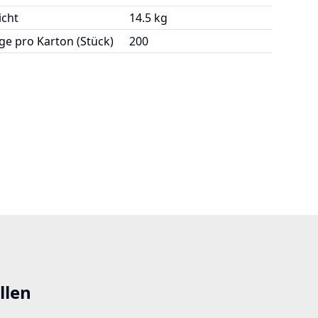
cht
14.5 kg
e pro Karton (Stück)
200
llen