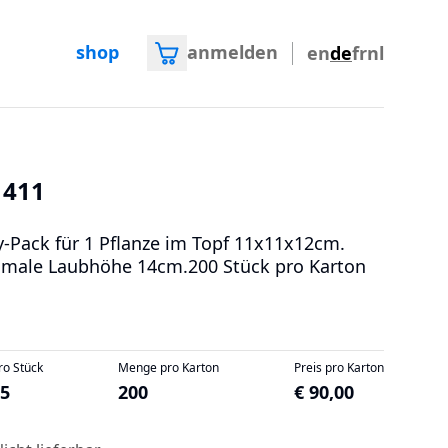
shop
anmelden
en
de
fr
nl
1411
y-Pack für 1 Pflanze im Topf 11x11x12cm.
male Laubhöhe 14cm.200 Stück pro Karton
ro Stück
Menge pro Karton
Preis pro Karton
45
200
€ 90,00