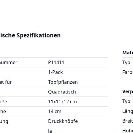
ische Spezifikationen
Mate
lnummer
P11411
Typ
1-Pack
Farb
t für
Topfpflanzen
Ver
Quadratisch
Typ
öße
11x11x12 cm
Län
öhe
14 cm
Brei
ßung
Druckknöpfe
Höh
Ja