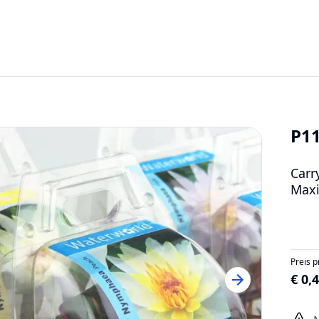
P1
Carr
Maxi
Preis p
€ 0,