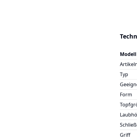
Techn
Modell
Artike
Typ
Geeigne
Form
Topfgr
Laubh
Schlie
Griff