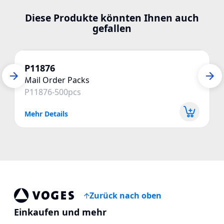
Diese Produkte könnten Ihnen auch
gefallen
P11876
Mail Order Packs
P11876-500pcs
Mehr Details
Zurück nach oben
Voges Online Store
Einkaufen und mehr