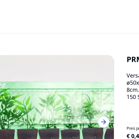
PR
Vers
ø50x
8cm
150 
Preis p
€ 0,