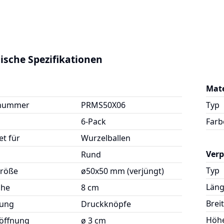
ische Spezifikationen
Mate
lnummer
PRMS50X06
Typ
6-Pack
Farb
t für
Wurzelballen
Ver
Rund
Typ
größe
ø50x50 mm (verjüngt)
Län
öhe
8 cm
Brei
ßung
Druckknöpfe
Höh
öffnung
ø 3 cm