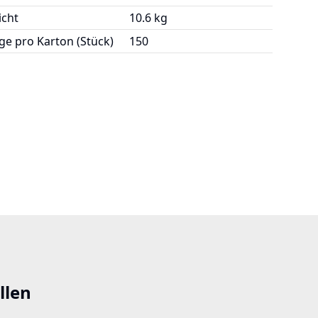
cht
10.6 kg
e pro Karton (Stück)
150
llen