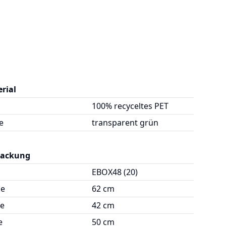
rial
100% recyceltes PET
e
transparent grün
packung
EBOX48 (20)
ge
62 cm
te
42 cm
e
50 cm