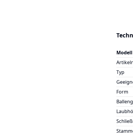
Techn
Modell
Artike
Typ
Geeigne
Form
Ballen
Laubh
Schlie
Stamm