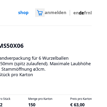
shop
anmelden
en
de
fr
nl
MS50X06
andverpackung für 6 Wurzelballen
50mm (spitz zulaufend). Maximale Laubhöhe
. Stammöffnung ø3cm.
Stück pro Karton
ro Stück
Menge pro Karton
Preis pro Karton
42
150
€ 63,00