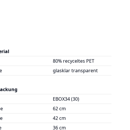
rial
80% recyceltes PET
e
glasklar transparent
packung
EBOX34 (30)
ge
62 cm
te
42 cm
e
36 cm