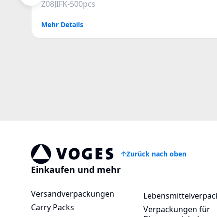
Z08JIFK-500pcs
Mehr Details
Zurück nach oben
Voges Online Store
Einkaufen und mehr
Versandverpackungen
Lebensmittelverpa
Carry Packs
Verpackungen für