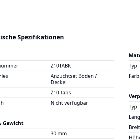
ische Spezifikationen
Mate
lnummer
Z10TABK
Typ
ries
Anzuchtset Boden /
Farb
Deckel
Z10-tabs
Ver
ch
Nicht verfügbar
Typ
Län
& Gewicht
Brei
30 mm
Höh