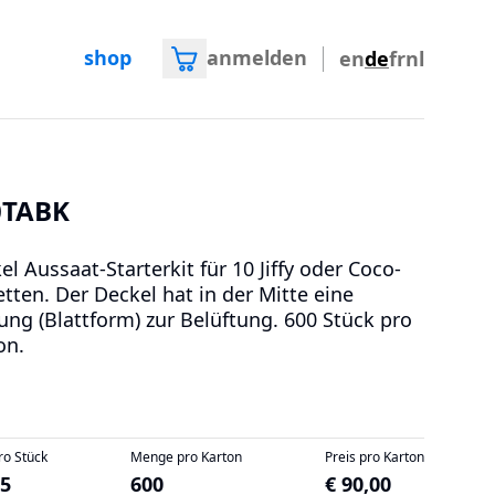
shop
anmelden
en
de
fr
nl
0TABK
el Aussaat-Starterkit für 10 Jiffy oder Coco-
etten. Der Deckel hat in der Mitte eine
ung (Blattform) zur Belüftung. 600
Stück pro
on
.
ro Stück
Menge pro Karton
Preis pro Karton
15
600
€ 90,00