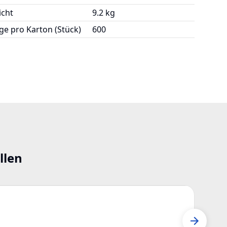
cht
9.2 kg
e pro Karton (Stück)
600
llen
Z12
Seed 