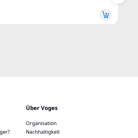
Z12JI
Mehr 
Über Voges
Organisation
ager?
Nachhaltigkeit