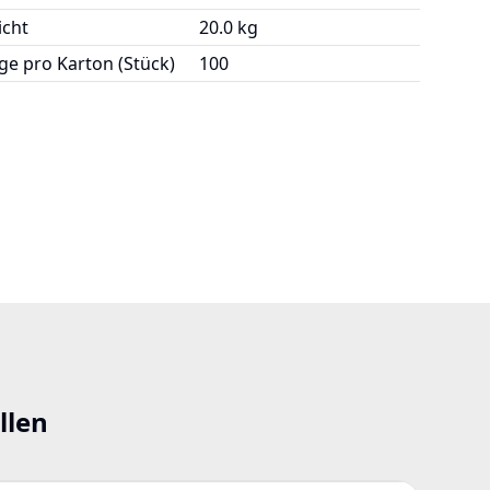
cht
20.0 kg
e pro Karton (Stück)
100
llen