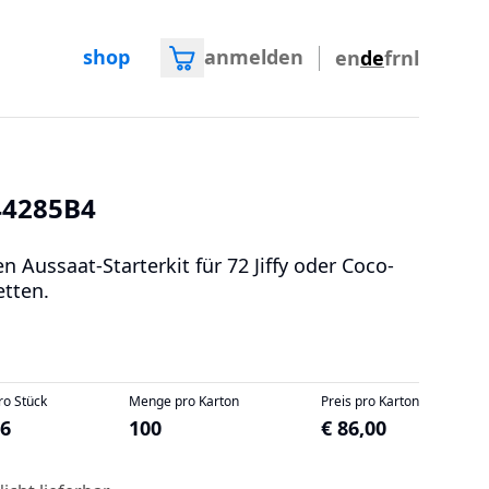
shop
anmelden
en
de
fr
nl
44285B4
n Aussaat-Starterkit für 72 Jiffy oder Coco-
etten.
ro Stück
Menge pro Karton
Preis pro Karton
86
100
€ 86,00