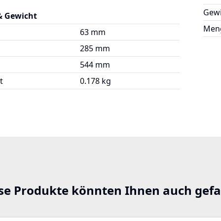
Gewi
& Gewicht
Meng
63 mm
285 mm
544 mm
t
0.178 kg
se Produkte könnten Ihnen auch gefa