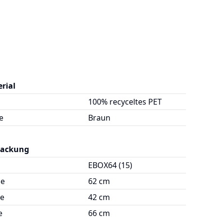
rial
100% recyceltes PET
e
Braun
packung
EBOX64 (15)
ge
62 cm
te
42 cm
e
66 cm