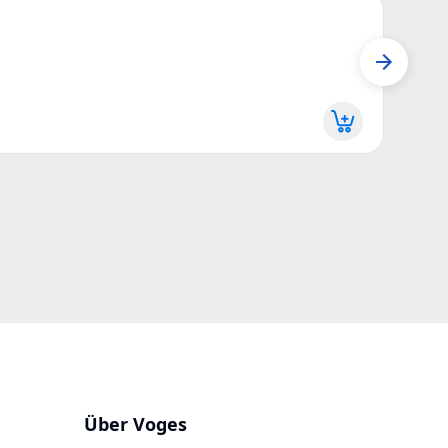
Z24
Seed 
Z24JI
Mehr 
Über Voges