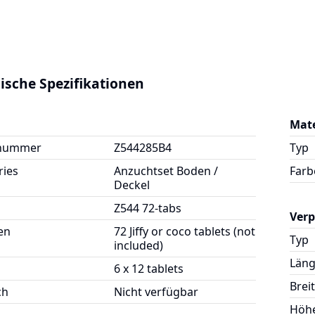
ische Spezifikationen
Mate
lnummer
Z544285B4
Typ
ries
Anzuchtset Boden /
Farb
Deckel
Z544 72-tabs
Ver
en
72 Jiffy or coco tablets (not
Typ
included)
Län
6 x 12 tablets
Brei
ch
Nicht verfügbar
Höh