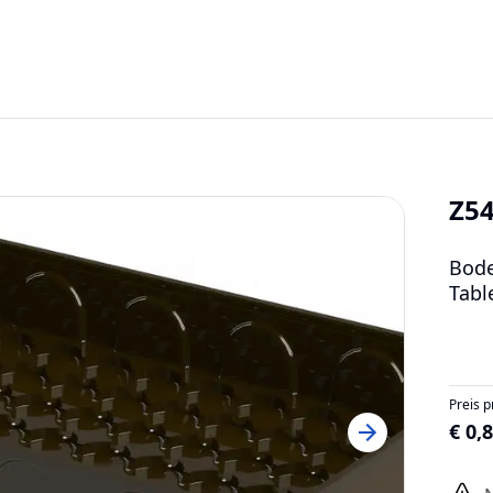
Z5
Bode
Tabl
Preis p
€ 0,