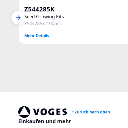
Z544285K
Seed Growing Kits
Z544285K-100pcs
Mehr Details
Zurück nach oben
Voges Online Store
Einkaufen und mehr