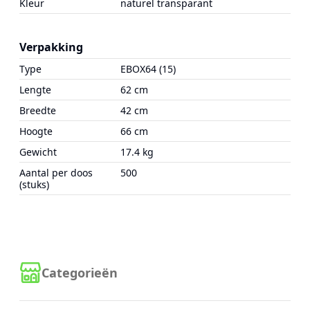
Kleur
naturel transparant
Verpakking
Type
EBOX64 (15)
Lengte
62 cm
Breedte
42 cm
Hoogte
66 cm
Gewicht
17.4 kg
Aantal per doos
500
(stuks)
Categorieën