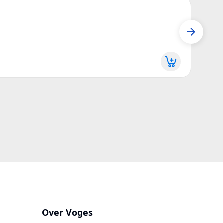
P11
Mail 
P117
Meer 
Over Voges