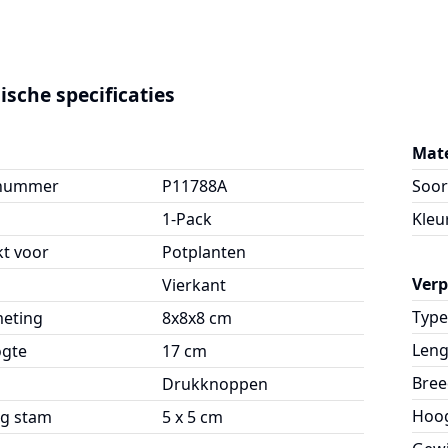
ische specificaties
Mate
lnummer
P11788A
Soor
1-Pack
Kleu
kt voor
Potplanten
Ver
Vierkant
Type
meting
8x8x8 cm
Leng
ogte
17 cm
Bree
g
Drukknoppen
Hoo
g stam
5 x 5 cm