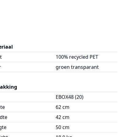
riaal
t
100% recycled PET
r
groen transparant
pakking
EBOX48 (20)
te
62 cm
dte
42 cm
gte
50 cm