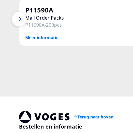
P11590A
Mail Order Packs
P11590A-200pcs
Meer informatie
Terug naar boven
Voges Online Store
Bestellen en informatie