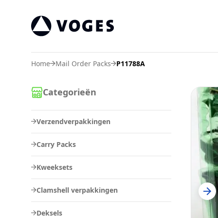
Voges Online Store
Home
Mail Order Packs
P11788A
Categorieën
Verzendverpakkingen
Carry Packs
Kweeksets
Clamshell verpakkingen
Deksels