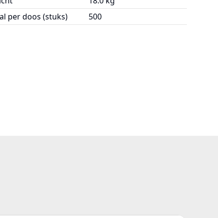
cht
18.0 kg
al per doos (stuks)
500