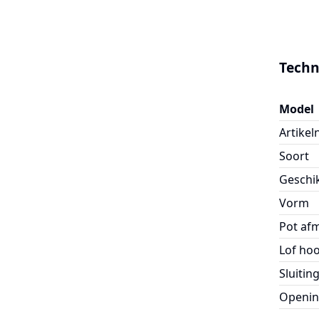
Techn
Model
Artike
Soort
Geschi
Vorm
Pot af
Lof ho
Sluitin
Openin