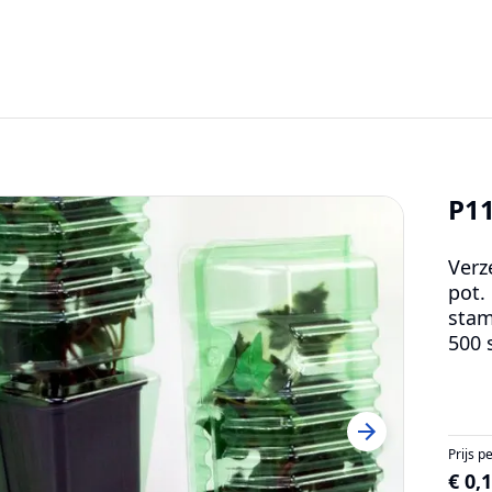
P1
Verz
pot.
stam
500 
Prijs p
€ 0,