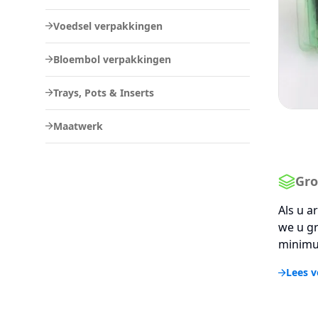
Voedsel verpakkingen
Bloembol verpakkingen
Trays, Pots & Inserts
Maatwerk
Gro
Als u a
we u gr
minimu
Lees v