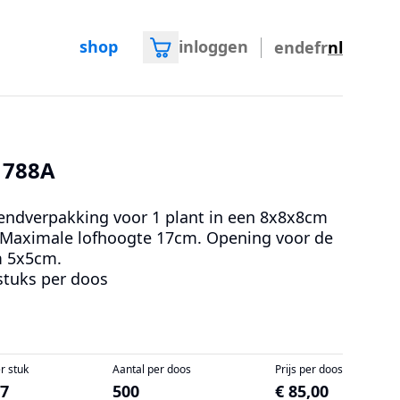
shop
inloggen
en
de
fr
nl
1788A
endverpakking voor 1 plant in een 8x8x8cm
 Maximale lofhoogte 17cm. Opening voor de
 5x5cm.
stuks per doos
er stuk
Aantal per doos
Prijs per doos
17
500
€ 85,00