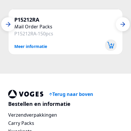
P15212RA
Mail Order Packs
P15212RA-150pcs
Meer informatie
Terug naar boven
Voges Online Store
Bestellen en informatie
Verzendverpakkingen
Carry Packs