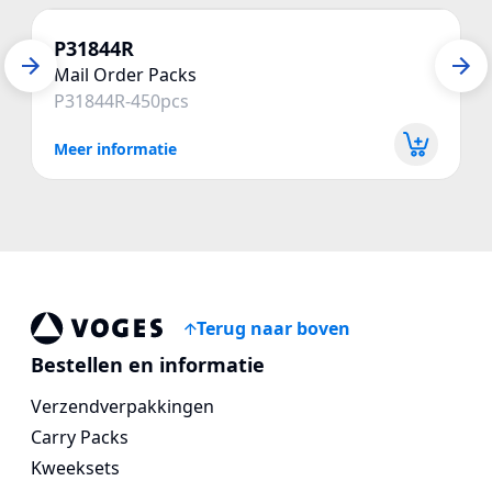
P31844R
Mail Order Packs
P31844R-450pcs
Meer informatie
Terug naar boven
Voges Online Store
Bestellen en informatie
Verzendverpakkingen
Carry Packs
Kweeksets