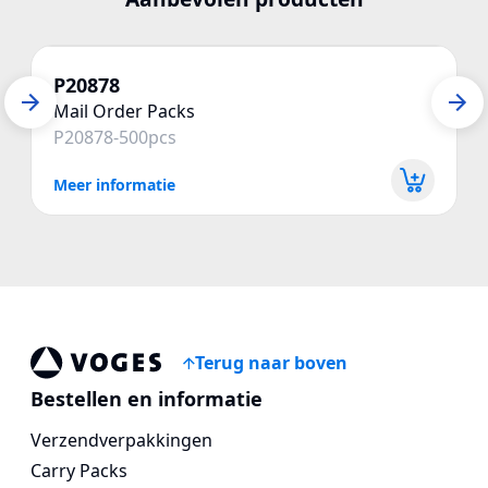
P20878
Mail Order Packs
P20878-500pcs
Meer informatie
Terug naar boven
Voges Online Store
Bestellen en informatie
Verzendverpakkingen
Carry Packs