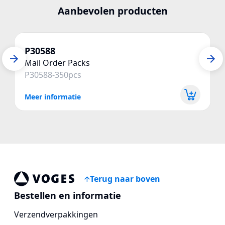
Aanbevolen producten
P30588
Mail Order Packs
P30588-350pcs
Meer informatie
Terug naar boven
Voges Online Store
Bestellen en informatie
Verzendverpakkingen