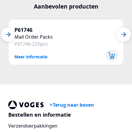
Aanbevolen producten
P61746
Mail Order Packs
P61746-225pcs
Meer informatie
Terug naar boven
Voges Online Store
Bestellen en informatie
Verzendverpakkingen