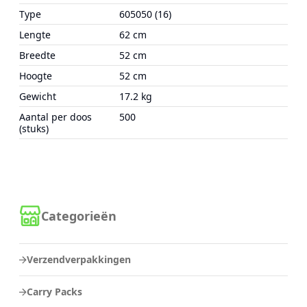
Type
605050 (16)
Lengte
62 cm
Breedte
52 cm
Hoogte
52 cm
Gewicht
17.2 kg
Aantal per doos
500
(stuks)
Categorieën
Verzendverpakkingen
Carry Packs