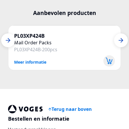
Aanbevolen producten
PL03XP424B
Mail Order Packs
PL03XP424B-200pcs
Meer informatie
Terug naar boven
Voges Online Store
Bestellen en informatie