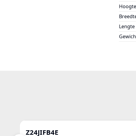
Hoogt
Breedt
Lengte
Gewich
Z24JIFB4E