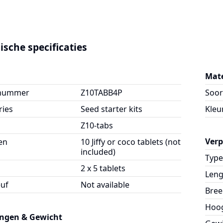
ische specificaties
Mate
lnummer
Z10TABB4P
Soor
ries
Seed starter kits
Kleu
Z10-tabs
Ver
en
10 Jiffy or coco tablets (not
included)
Type
2 x 5 tablets
Leng
euf
Not available
Bree
Hoo
ngen & Gewicht