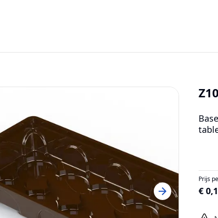
Z1
Base
tabl
Prijs p
€ 0,