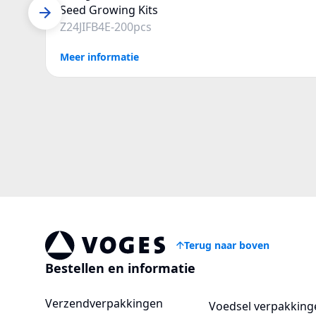
Seed Growing Kits
Z24JIFB4E-200pcs
Meer informatie
Terug naar boven
Voges Online Store
Bestellen en informatie
Verzendverpakkingen
Voedsel verpakking