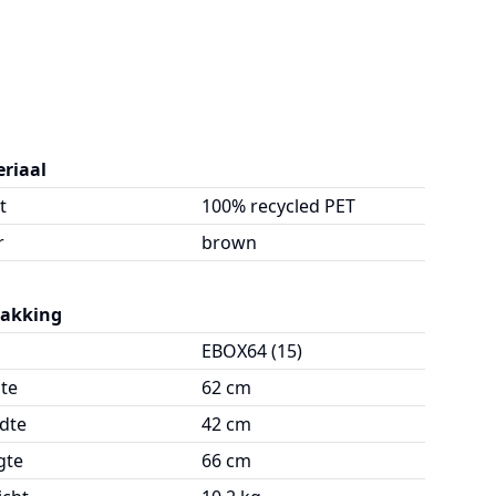
riaal
t
100% recycled PET
r
brown
pakking
EBOX64 (15)
te
62 cm
dte
42 cm
gte
66 cm