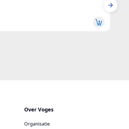
Seed 
Z10T
Meer 
Over Voges
Organisatie