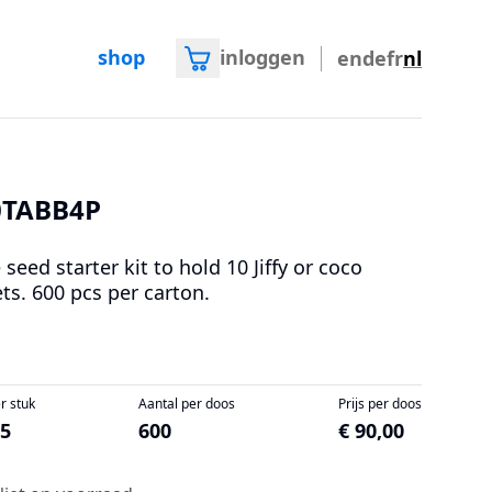
shop
inloggen
en
de
fr
nl
0TABB4P
 seed starter kit to hold 10 Jiffy or coco
ets. 600 pcs per carton.
er stuk
Aantal per doos
Prijs per doos
15
600
€ 90,00