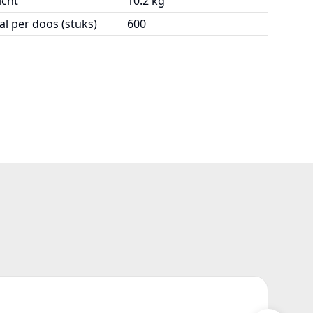
cht
10.2 kg
al per doos (stuks)
600
Z10