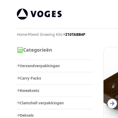
Voges Online Store
Home
Seed Growing Kits
Z10TABB4P
Categorieën
Verzendverpakkingen
Carry Packs
Kweeksets
Clamshell verpakkingen
Deksels