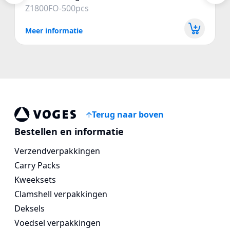
Z1800FO-500pcs
Meer informatie
Terug naar boven
Voges Online Store
Bestellen en informatie
Verzendverpakkingen
Carry Packs
Kweeksets
Clamshell verpakkingen
Deksels
Voedsel verpakkingen