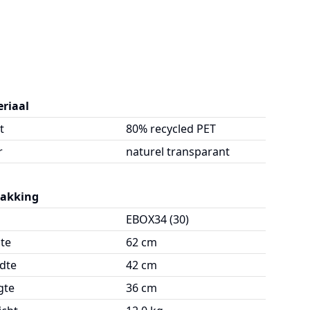
riaal
t
80% recycled PET
r
naturel transparant
pakking
EBOX34 (30)
te
62 cm
dte
42 cm
gte
36 cm