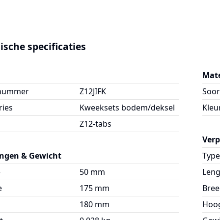
ische specificaties
Mate
lnummer
Z12JIFK
Soor
ries
Kweeksets bodem/deksel
Kleu
Z12-tabs
Ver
ngen & Gewicht
Type
e
50 mm
Leng
e
175 mm
Bree
180 mm
Hoo