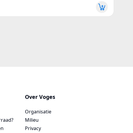
Meer 
Over Voges
Organisatie
orraad?
Milieu
en
Privacy