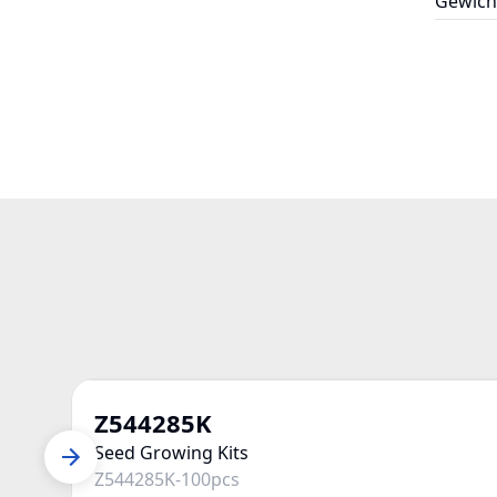
Gewich
Z544285K
Seed Growing Kits
Z544285K-100pcs