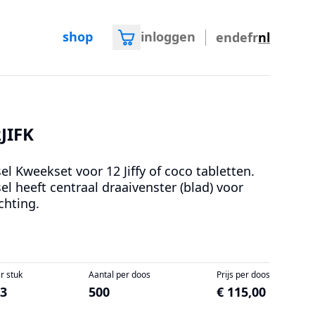
shop
inloggen
en
de
fr
nl
JIFK
el Kweekset voor 12 Jiffy of coco tabletten.
el heeft centraal draaivenster (blad) voor
chting.
er stuk
Aantal per doos
Prijs per doos
23
500
€ 115,00