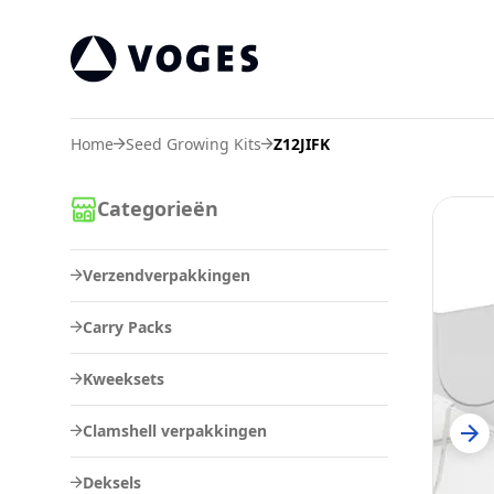
Voges Online Store
Home
Seed Growing Kits
Z12JIFK
Categorieën
Verzendverpakkingen
Carry Packs
Kweeksets
Clamshell verpakkingen
Deksels