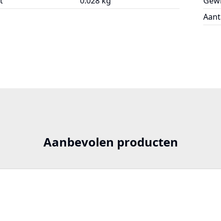
t
0.028 kg
Gewi
Aant
Aanbevolen producten