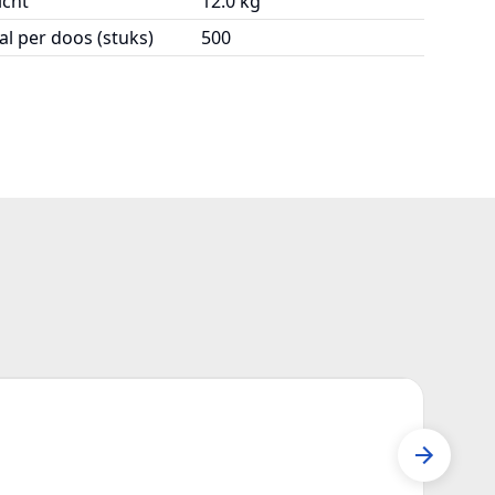
cht
12.0 kg
al per doos (stuks)
500
Z08
Seed 
Z08JI