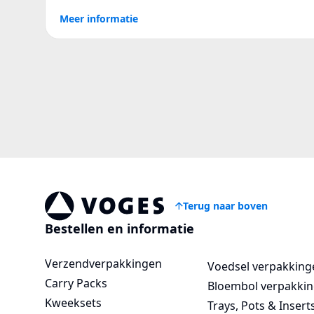
Meer informatie
Terug naar boven
Voges Online Store
Bestellen en informatie
Verzendverpakkingen
Voedsel verpakking
Carry Packs
Bloembol verpakki
Kweeksets
Trays, Pots & Insert