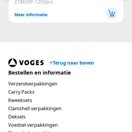
Z18639P-1250pcs
Meer informatie
Terug naar boven
Voges Online Store
Bestellen en informatie
Verzendverpakkingen
Carry Packs
Kweeksets
Clamshell verpakkingen
Deksels
Voedsel verpakkingen