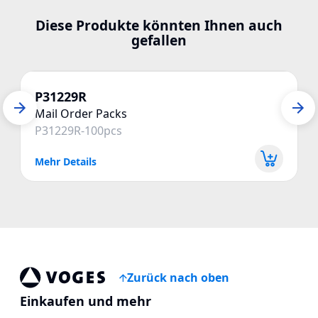
Diese Produkte könnten Ihnen auch
gefallen
P31229R
Mail Order Packs
P31229R-100pcs
Mehr Details
Zurück nach oben
Voges Online Store
Einkaufen und mehr