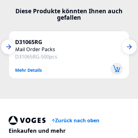
Diese Produkte könnten Ihnen auch
gefallen
D31065RG
Mail Order Packs
D31065RG-500pcs
Mehr Details
Zurück nach oben
Voges Online Store
Einkaufen und mehr