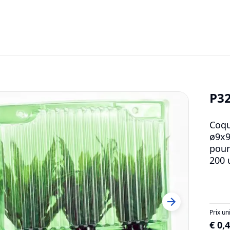
P3
Coqu
ø9x9
pour
200 
Prix un
€ 0,