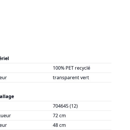
riel
100% PET recyclé
eur
transparent vert
allage
704645 (12)
gueur
72 cm
eur
48 cm