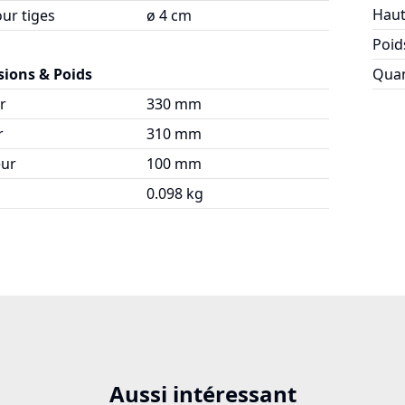
Haut
ur tiges
ø 4 cm
Poid
ions & Poids
Quan
r
330 mm
r
310 mm
ur
100 mm
0.098 kg
Aussi intéressant