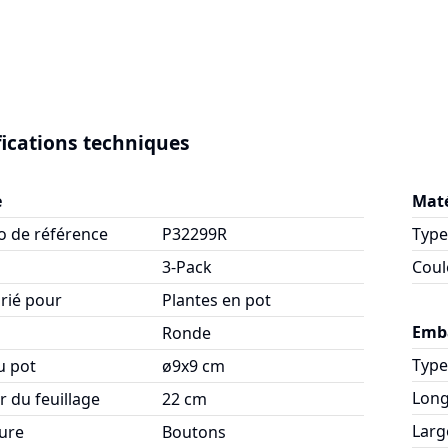
fications techniques
e
Maté
 de référence
P32299R
Type
3-Pack
Coul
rié pour
Plantes en pot
Emb
Ronde
Type
du pot
ø9x9 cm
Lon
 du feuillage
22 cm
Larg
ure
Boutons