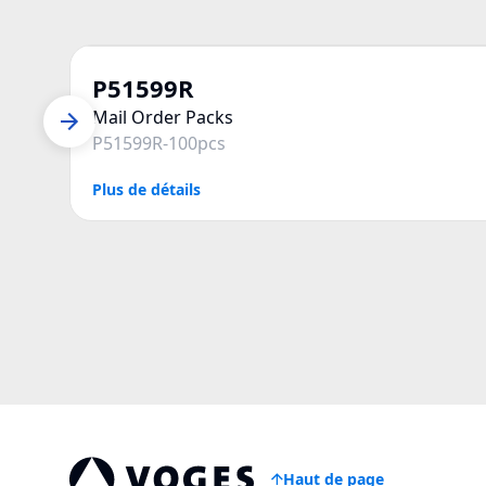
P51599R
Mail Order Packs
P51599R-100pcs
Plus de détails
Haut de page