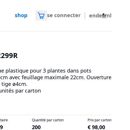
shop
se connecter
en
de
fr
nl
2299R
e plastique pour 3 plantes dans pots
cm avec feuillage maximale 22cm. Ouverture
 tige ø4cm.
unités par carton
itaire
Quantité par carton
Prix par carton
49
200
€ 98,00