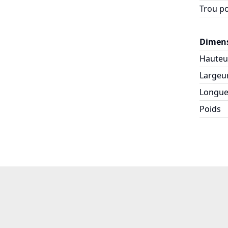
Trou po
Dimens
Hauteu
Largeu
Longue
Poids