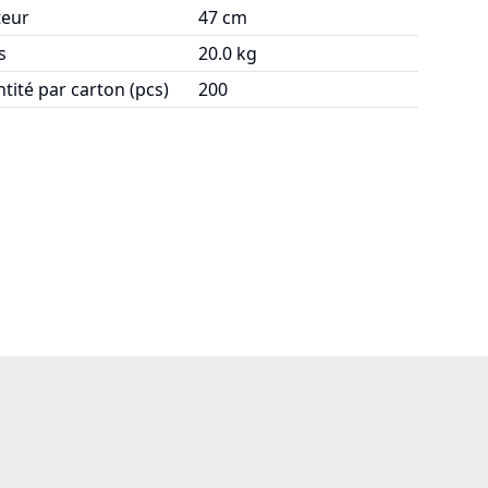
eur
47 cm
s
20.0 kg
tité par carton (pcs)
200