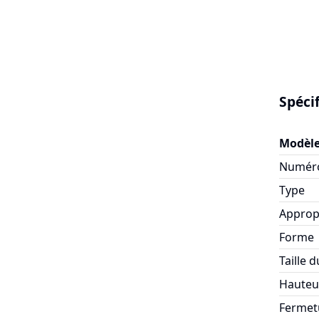
Spéci
Modèl
Numéro
Type
Approp
Forme
Taille 
Hauteur
Fermet