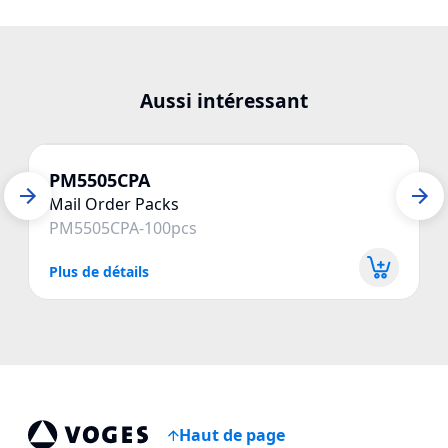
Aussi intéressant
PM5505CPA
Mail Order Packs
PM5505CPA-100pcs
Plus de détails
P
Haut de page