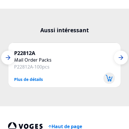
Aussi intéressant
P22812A
Mail Order Packs
P22812A-100pcs
Plus de détails
P
Haut de page