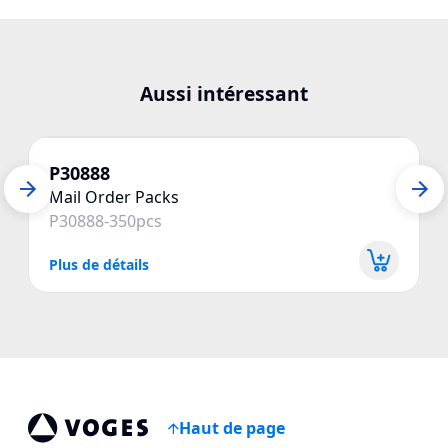
Aussi intéressant
P30888
Mail Order Packs
P30888-350pcs
Plus de détails
P
Haut de page