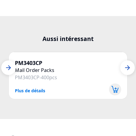
Aussi intéressant
PM3403CP
Mail Order Packs
PM3403CP-400pcs
Plus de détails
P