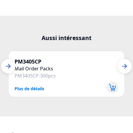
Aussi intéressant
PM3405CP
Mail Order Packs
PM3405CP-300pcs
Plus de détails
P