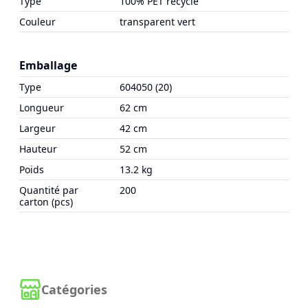
Type
100% PET recyclé
Couleur
transparent vert
Emballage
Type
604050 (20)
Longueur
62 cm
Largeur
42 cm
Hauteur
52 cm
Poids
13.2 kg
Quantité par
200
carton (pcs)
Catégories