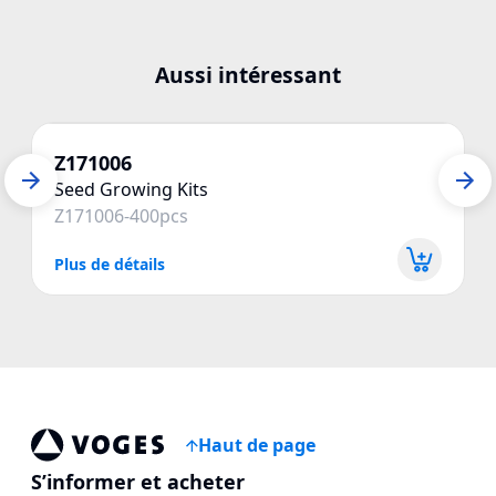
Aussi intéressant
Z171006
Seed Growing Kits
Z171006-400pcs
Plus de détails
P
Haut de page
Voges Online Store
S’informer et acheter