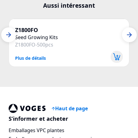
Aussi intéressant
Z1800FO
Seed Growing Kits
Z1800FO-500pcs
Plus de détails
P
Haut de page
Voges Online Store
S’informer et acheter
Emballages VPC plantes