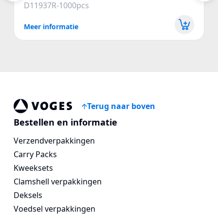
D11937R-1000pcs
Meer informatie
Terug naar boven
Voges Online Store
Bestellen en informatie
Verzendverpakkingen
Carry Packs
Kweeksets
Clamshell verpakkingen
Deksels
Voedsel verpakkingen