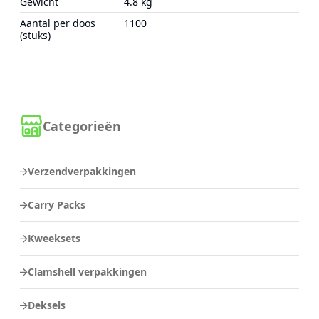
Gewicht
4.8 kg
Aantal per doos
1100
(stuks)
Categorieën
Verzendverpakkingen
Carry Packs
Kweeksets
Clamshell verpakkingen
Deksels