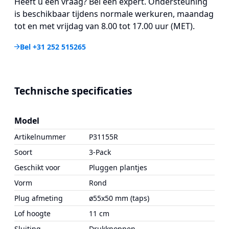
Heeft u een vraag? Bel een expert. Ondersteuning
is beschikbaar tijdens normale werkuren, maandag
tot en met vrijdag van 8.00 tot 17.00 uur (MET).
Bel +31 252 515265
Technische specificaties
Model
Artikelnummer
P31155R
Soort
3-Pack
Geschikt voor
Pluggen plantjes
Vorm
Rond
Plug afmeting
ø55x50 mm (taps)
Lof hoogte
11 cm
Sluiting
Drukknoppen