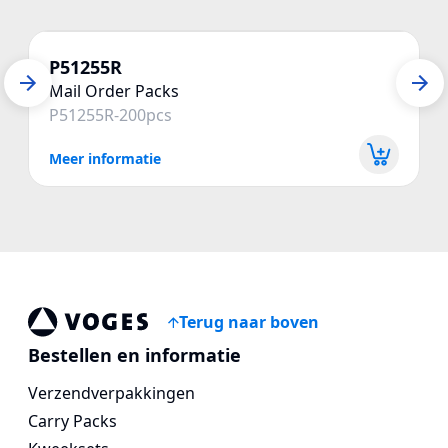
P51255R
Mail Order Packs
P51255R-200pcs
Meer informatie
Terug naar boven
Voges Online Store
Bestellen en informatie
Verzendverpakkingen
Carry Packs