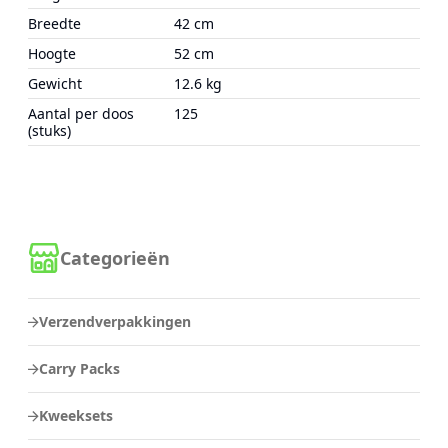
Breedte
42 cm
Hoogte
52 cm
Gewicht
12.6 kg
Aantal per doos
125
(stuks)
Categorieën
Verzendverpakkingen
Carry Packs
Kweeksets