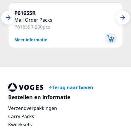
P61655R
Mail Order Packs
P61655R-200pcs
Meer informatie
Terug naar boven
Voges Online Store
Bestellen en informatie
Verzendverpakkingen
Carry Packs
Kweeksets