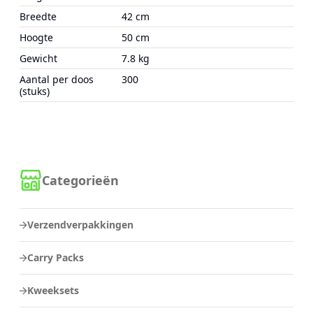
Breedte
42 cm
Hoogte
50 cm
Gewicht
7.8 kg
Aantal per doos
300
(stuks)
Categorieën
Verzendverpakkingen
Carry Packs
Kweeksets