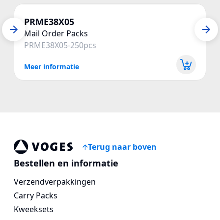
PRME38X05
Mail Order Packs
PRME38X05-250pcs
Meer informatie
Terug naar boven
Voges Online Store
Bestellen en informatie
Verzendverpakkingen
Carry Packs
Kweeksets