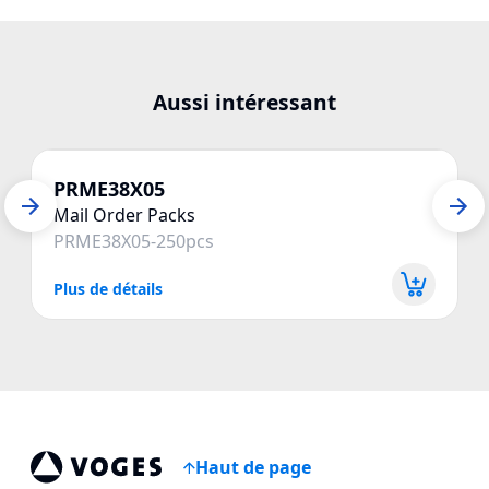
Aussi intéressant
PRME38X05
Mail Order Packs
PRME38X05-250pcs
Plus de détails
P
Haut de page