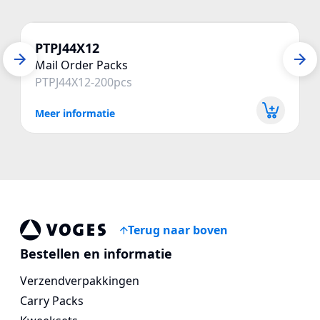
PTPJ44X12
Mail Order Packs
PTPJ44X12-200pcs
Meer informatie
Terug naar boven
Voges Online Store
Bestellen en informatie
Verzendverpakkingen
Carry Packs