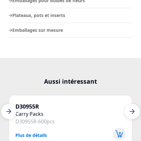
Emballages pour bulbes de fleurs
Plateaux, pots et inserts
Emballages sur mesure
Aussi intéressant
D30955R
Carry Packs
D30955R-600pcs
Plus de détails
P