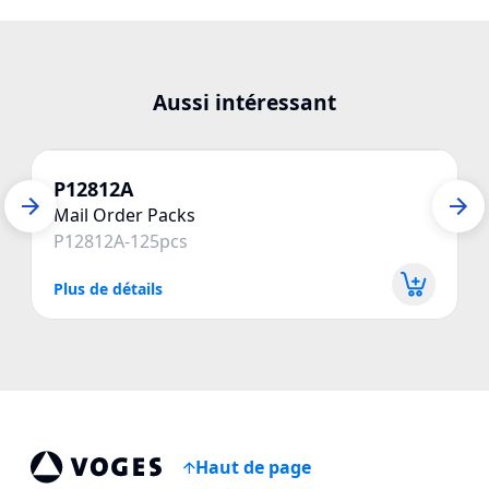
Aussi intéressant
P12812A
Mail Order Packs
P12812A-125pcs
Plus de détails
P
Haut de page