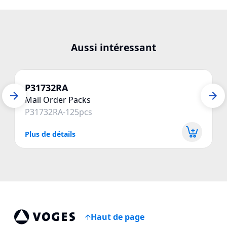
Aussi intéressant
P31732RA
Mail Order Packs
P31732RA-125pcs
Plus de détails
P
Haut de page