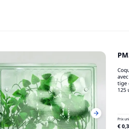
PM
Coqu
avec
tige
125 
Prix un
€ 0,