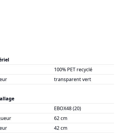
riel
100% PET recyclé
eur
transparent vert
allage
EBOX48 (20)
gueur
62 cm
eur
42 cm