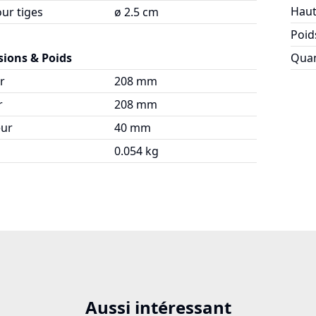
Haut
ur tiges
ø 2.5 cm
Poid
ions & Poids
Quan
r
208 mm
r
208 mm
ur
40 mm
0.054 kg
Aussi intéressant