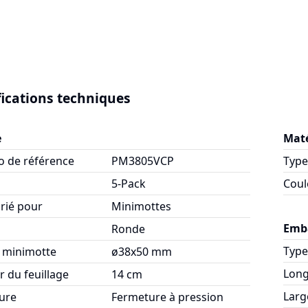
fications techniques
e
Maté
 de référence
PM3805VCP
Type
5-Pack
Coul
rié pour
Minimottes
Emb
Ronde
Type
 minimotte
ø38x50 mm
Lon
 du feuillage
14 cm
Larg
ure
Fermeture à pression