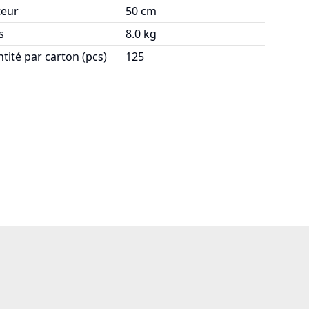
eur
50 cm
s
8.0 kg
tité par carton (pcs)
125