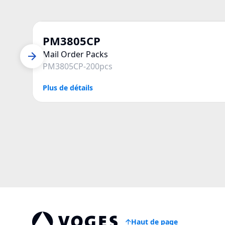
PM3805CP
Mail Order Packs
PM3805CP-200pcs
Plus de détails
Haut de page