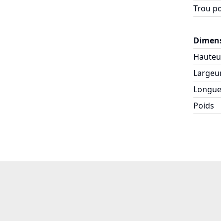
Trou po
Dimens
Hauteu
Largeu
Longue
Poids