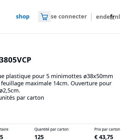
shop
se connecter
en
de
fr
nl
3805VCP
e plastique pour 5 minimottes ø38x50mm
 feuillage maximale 14cm. Ouverture pour
 ø2,5cm.
unités par carton
itaire
Quantité par carton
Prix par carton
35
125
€ 43,75