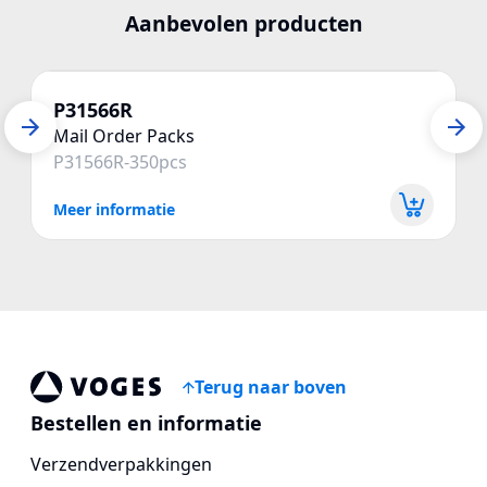
Aanbevolen producten
P31566R
Mail Order Packs
P31566R-350pcs
Meer informatie
Terug naar boven
Voges Online Store
Bestellen en informatie
Verzendverpakkingen